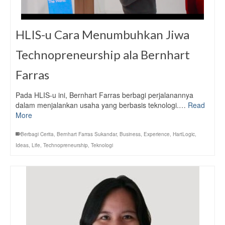
HLIS-u Cara Menumbuhkan Jiwa
Technopreneurship ala Bernhart
Farras
Pada HLIS-u ini, Bernhart Farras berbagi perjalanannya
dalam menjalankan usaha yang berbasis teknologi.…
Read
More
Berbagi Cerita
,
Bernhart Farras Sukandar
,
Business
,
Experience
,
HartLogic
,
Ideas
,
Life
,
Technopreneurship
,
Teknologi