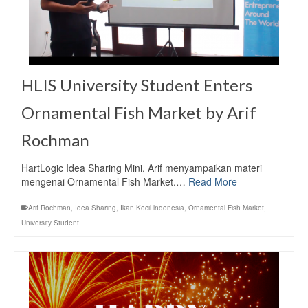
HLIS University Student Enters
Ornamental Fish Market by Arif
Rochman
HartLogic Idea Sharing Mini, Arif menyampaikan materi
mengenai Ornamental Fish Market.…
Read More
Arif Rochman
,
Idea Sharing
,
Ikan Kecil lndonesia
,
Ornamental Fish Market
,
University Student