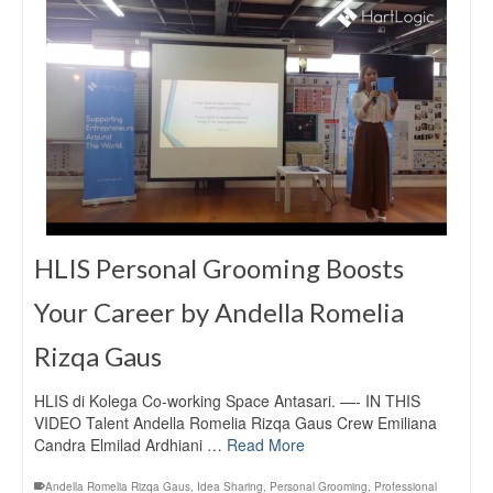
HLIS Personal Grooming Boosts
Your Career by Andella Romelia
Rizqa Gaus
HLIS di Kolega Co-working Space Antasari. —- IN THIS
VIDEO Talent Andella Romelia Rizqa Gaus Crew Emiliana
Candra Elmilad Ardhiani …
Read More
Andella Romelia Rizqa Gaus
,
Idea Sharing
,
Personal Grooming
,
Professional