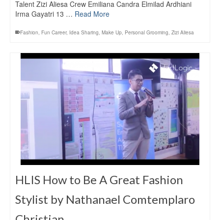
Talent Zizi Aliesa Crew Emiliana Candra Elmilad Ardhiani
Irma Gayatri 13 …
Read More
Fashion
,
Fun Career
,
Idea Sharing
,
Make Up
,
Personal Grooming
,
Zizi Aliesa
HLIS How to Be A Great Fashion
Stylist by Nathanael Comtemplaro
Christian