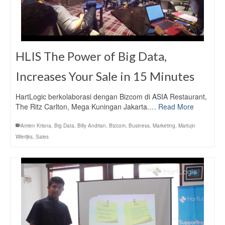
HLIS The Power of Big Data,
Increases Your Sale in 15 Minutes
HartLogic berkolaborasi dengan Bizcom di ASIA Restaurant,
The Ritz Carlton, Mega Kuningan Jakarta.…
Read More
Amien Krisna
,
Big Data
,
Billy Andrian
,
Bizcom
,
Business
,
Marketing
,
Martujn
Wierijks
,
Sales