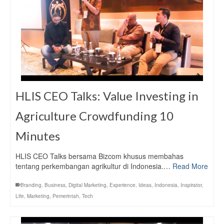
HLIS CEO Talks: Value Investing in
Agriculture Crowdfunding 10
Minutes
HLIS CEO Talks bersama Bizcom khusus membahas
tentang perkembangan agrikultur di Indonesia.…
Read More
Branding
,
Business
,
Digital Marketing
,
Experience
,
Ideas
,
Indonesia
,
Inspirator
,
Life
,
Marketing
,
Pemerintah
,
Tech