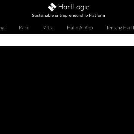
Sustainable Entrepreneurship Platform
ng!
Karir
Mitra
HaLo AI App
Tentang Hart