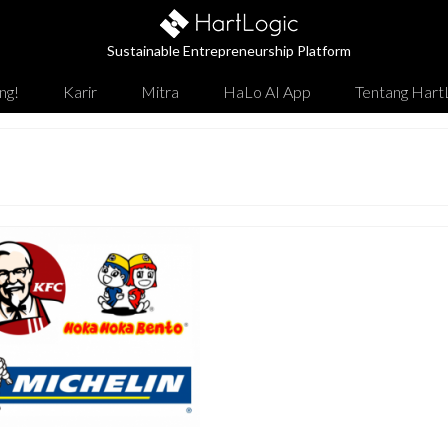
Sustainable Entrepreneurship Platform
ng!
Karir
Mitra
HaLo AI App
Tentang Hart