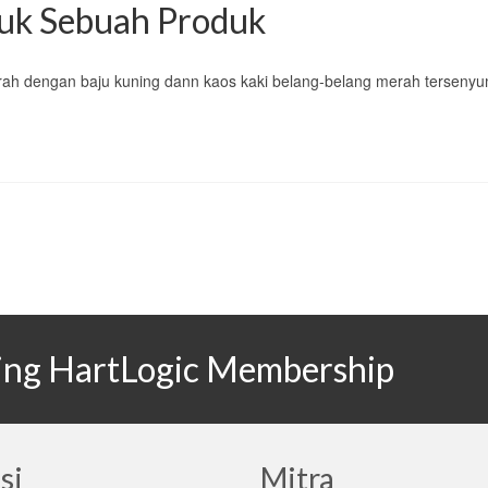
uk Sebuah Produk
h dengan baju kuning dann kaos kaki belang-belang merah terseny
ining HartLogic Membership
si
Mitra