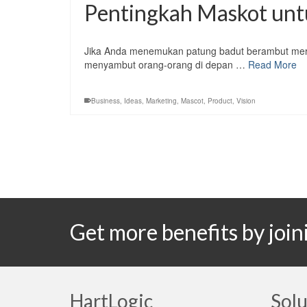
Pentingkah Maskot unt
Jika Anda menemukan patung badut berambut mera
menyambut orang-orang di depan …
Read More
Business
,
Ideas
,
Marketing
,
Mascot
,
Product
,
Vision
Get more benefits by jo
HartLogic
Solu